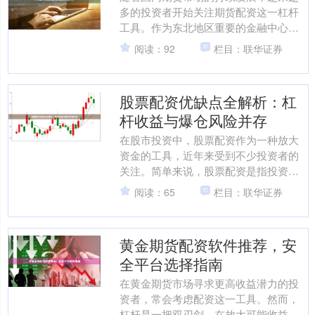
多的投资者开始关注期货配资这一杠杆
工具。作为东北地区重要的金融中心股
票配资开户，大连期货市场（尤其以大
阅读：92
栏目：联华证券
连商品交易所为核心）吸引....
股票配资优缺点全解析：杠
杆收益与爆仓风险并存
在股市投资中，股票配资作为一种放大
资金的工具，近年来受到不少投资者的
关注。简单来说，股票配资是指投资者
通过向配资公司缴纳一定比例的保证
阅读：65
栏目：联华证券
金，获得数倍于本金的资金进....
黄金期货配资软件推荐，安
全平台选择指南
在黄金期货市场寻求更高收益潜力的投
资者，常会考虑配资这一工具。然而，
杠杆是一把双刃剑，在放大可能收益的