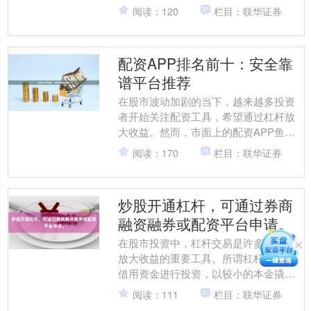
台，如何选择一家安全、低门槛且具有
阅读：120
栏目：联华证券
免息优势的平台，成为许多人的....
配资APP排名前十：安全靠
谱平台推荐
在股市波动加剧的当下，越来越多投资
者开始关注配资工具，希望通过杠杆放
大收益。然而，市面上的配资APP鱼龙
混杂，选择不当极易陷入资金安全风
阅读：170
栏目：联华证券
险。本文基于平台资质、风....
炒股开通杠杆，可通过券商
融资融券或配资平台申请。
在股市投资中，杠杆交易是许多投资者
放大收益的重要工具。所谓杠杆，就是
借用资金进行投资，以较小的本金撬动
更大的交易规模。目前股票做配资，炒
阅读：111
栏目：联华证券
股开通杠杆主要通过两种途....