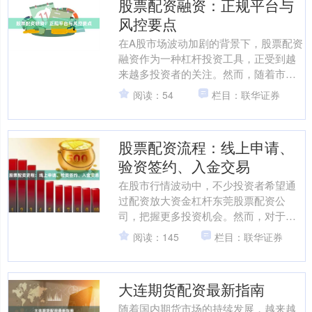
股票配资融资：正规平台与
风控要点
在A股市场波动加剧的背景下，股票配资
融资作为一种杠杆投资工具，正受到越
来越多投资者的关注。然而，随着市场
需求的增长，各类配资平台鱼龙混杂，
阅读：54
栏目：联华证券
如何识别正规平台、把控....
股票配资流程：线上申请、
验资签约、入金交易
在股市行情波动中，不少投资者希望通
过配资放大资金杠杆东莞股票配资公
司，把握更多投资机会。然而，对于初
次接触配资的朋友来说，完整的操作流
阅读：145
栏目：联华证券
程可能还比较陌生。本文将详....
大连期货配资最新指南
随着国内期货市场的持续发展，越来越